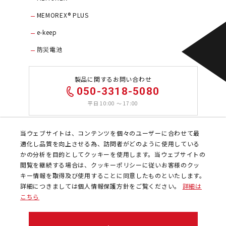
MEMOREX®️ PLUS
e-keep
防災電池
製品に関するお問い合わせ
050-3318-5080
平日 10:00 〜 17:00
当ウェブサイトは、コンテンツを個々のユーザーに合わせて最
お問い合わせ
適化し品質を向上させる為、訪問者がどのように使用している
かの分析を目的としてクッキーを使用します。当ウェブサイトの
閲覧を継続する場合は、クッキーポリシーに従いお客様のクッ
キー情報を取得及び使用することに同意したものといたします。
詳細につきましては個人情報保護方針をご覧ください。
詳細は
こちら
会社概要
個人情報保護方針
兼松ソーシャルメディア利用規約